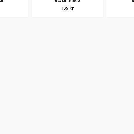
lk
Black milk 2
B
129 kr