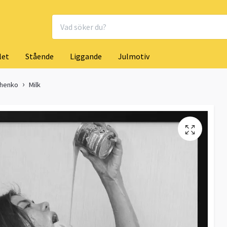
let
Stående
Liggande
Julmotiv
chenko
Milk