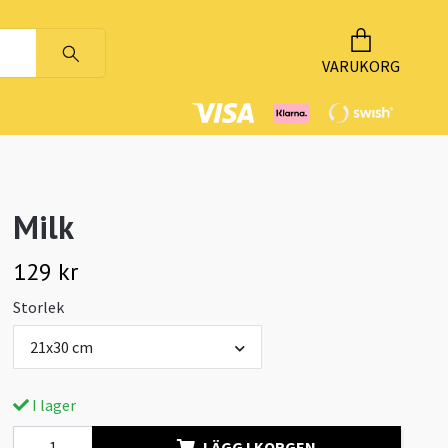
VARUKORG
Milk
129 kr
Storlek
21x30 cm
I lager
LÄGG I KORGEN