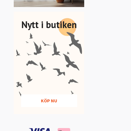
Nytt i butiken
KÖP NU