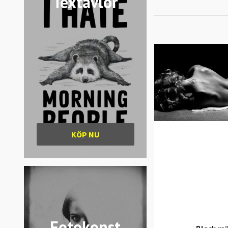
Textavlor
KÖP NU
Fotokonst