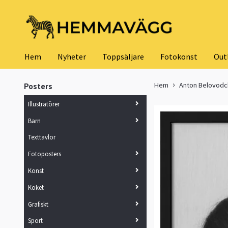
Hem
Nyheter
Toppsäljare
Fotokonst
Out
Hem
Anton Belovod
Posters
Illustratörer
Barn
Texttavlor
Fotoposters
Konst
Köket
Grafiskt
Sport