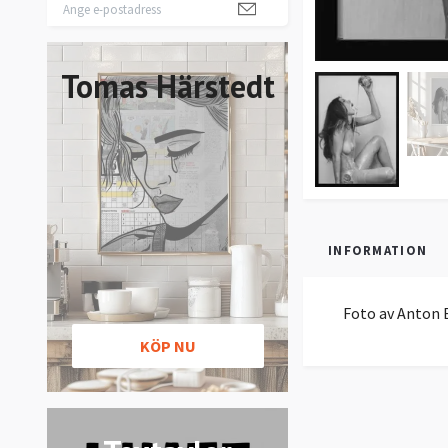
Tomas Härstedt
INFORMATION
Foto av Anton
KÖP NU