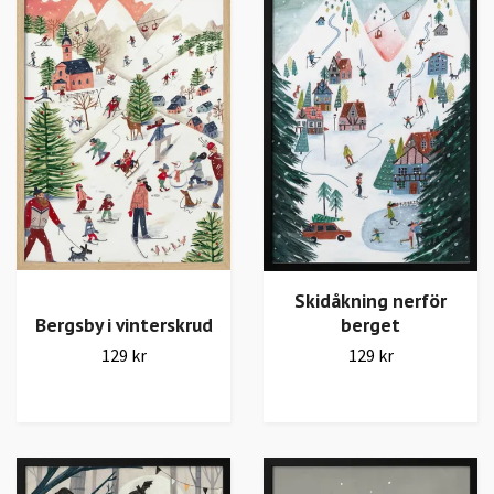
Skidåkning nerför
berget
Bergsby i vinterskrud
129 kr
129 kr