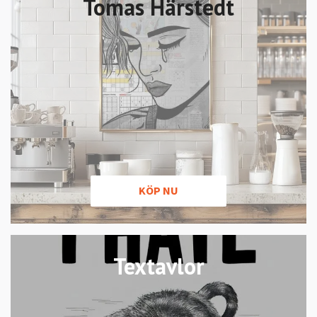
Tomas Härstedt
KÖP NU
Textavlor