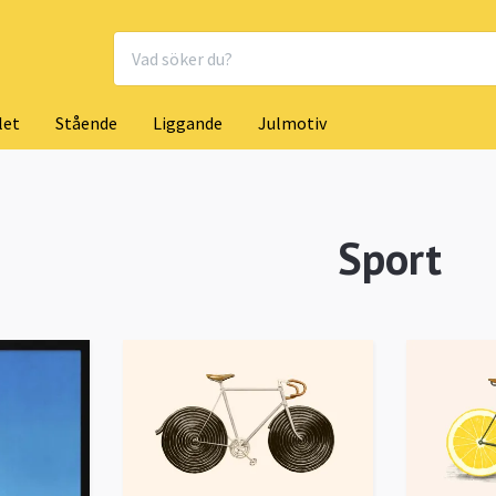
let
Stående
Liggande
Julmotiv
Sport