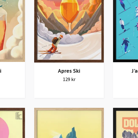
Apres Ski
i
J'
129 kr