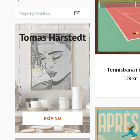
Tomas Härstedt
Tennisbana i
129 kr
KÖP NU