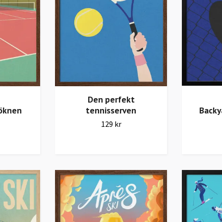
Den perfekt
 öknen
tennisserven
Backy
129 kr