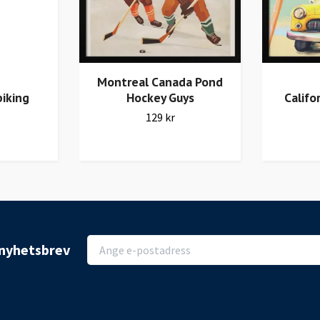
Montreal Canada Pond
Hockey Guys
Califo
biking
129 kr
r nyhetsbrev