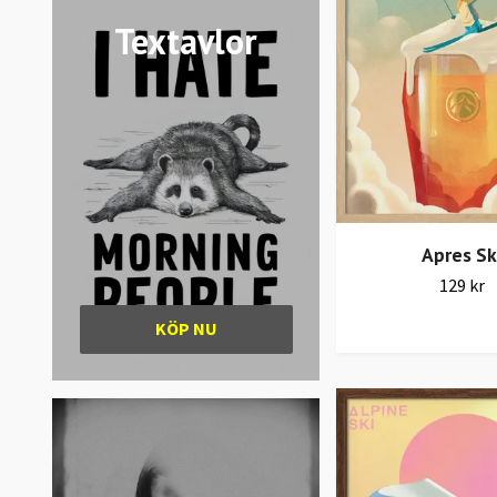
Textavlor
Apres Sk
129 kr
KÖP NU