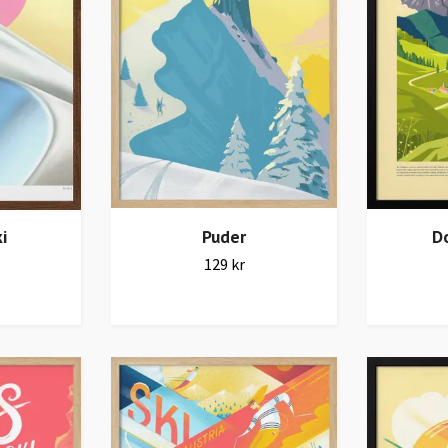
i
Puder
D
129 kr