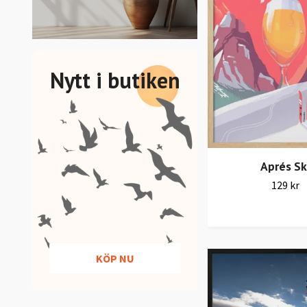
Nytt i butiken
Aprés Sk
129 kr
KÖP NU