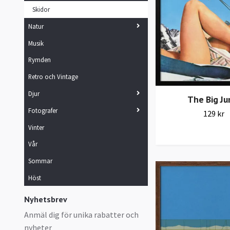
Skidor
Natur
Musik
Rymden
Retro och Vintage
Djur
The Big J
Fotografer
129 kr
Vinter
Vår
Sommar
Höst
Nyhetsbrev
Anmäl dig för unika rabatter och
nyheter