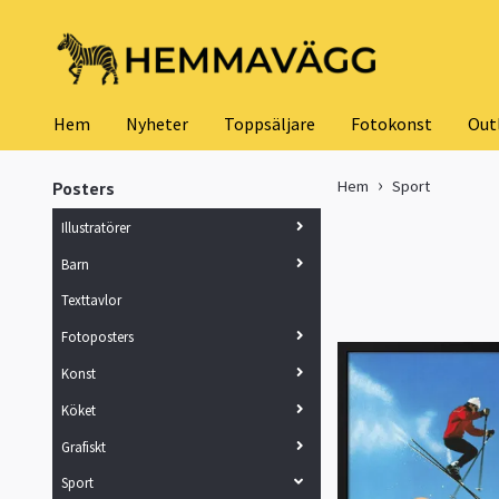
Hem
Nyheter
Toppsäljare
Fotokonst
Out
Hem
Sport
Posters
Illustratörer
Barn
Texttavlor
Fotoposters
Konst
Köket
Grafiskt
Sport