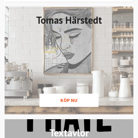
Tomas Härstedt
KÖP NU
Textavlor