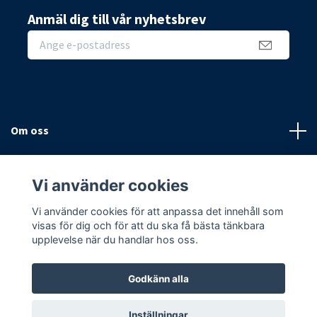
Anmäl dig till vår nyhetsbrev
Om oss
Sidor
Vi använder cookies
Sociala medier
Vi använder cookies för att anpassa det innehåll som
visas för dig och för att du ska få bästa tänkbara
upplevelse när du handlar hos oss.
Godkänn alla
© 2026 Hemmavägg
Inställningar