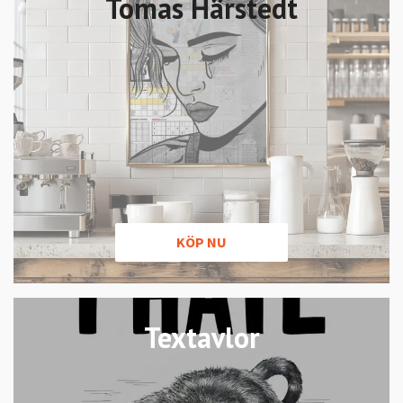
Tomas Härstedt
KÖP NU
Textavlor