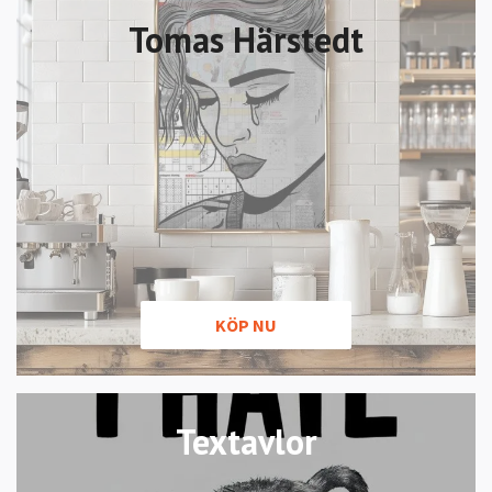
Tomas Härstedt
KÖP NU
Textavlor