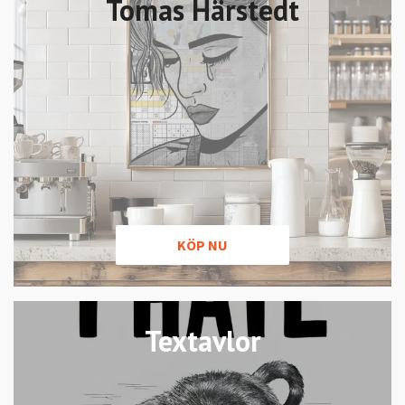
Tomas Härstedt
KÖP NU
Textavlor