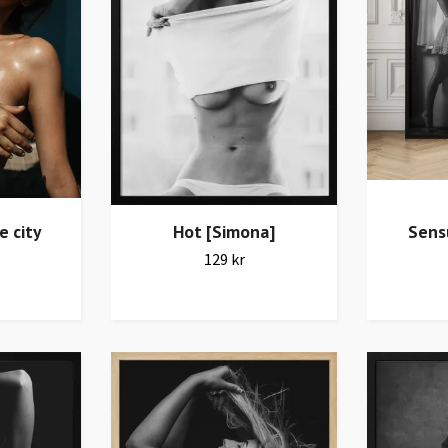
e city
Hot [Simona]
Sensu
129 kr