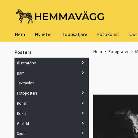
Hem
Nyheter
Toppsäljare
Fotokonst
Out
Hem
Fotografer
M
Posters
Illustratörer
Barn
Texttavlor
Fotoposters
Konst
Köket
Grafiskt
Sport