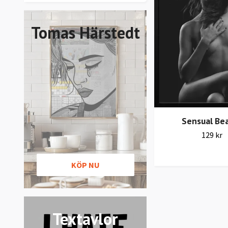
Tomas Härstedt
Sensual Be
129 kr
KÖP NU
Textavlor