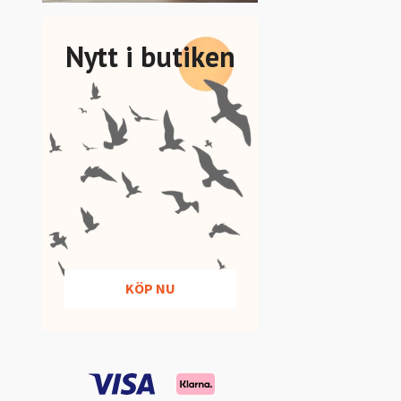
Nytt i butiken
KÖP NU