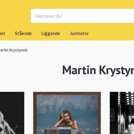
let
Stående
Liggande
Julmotiv
artin Krystynek
Martin Krysty