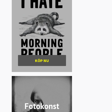
KÖP NU
Fotokonst