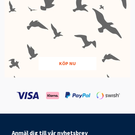
KÖP NU
Anmäl dig till vår nyhetsbrev