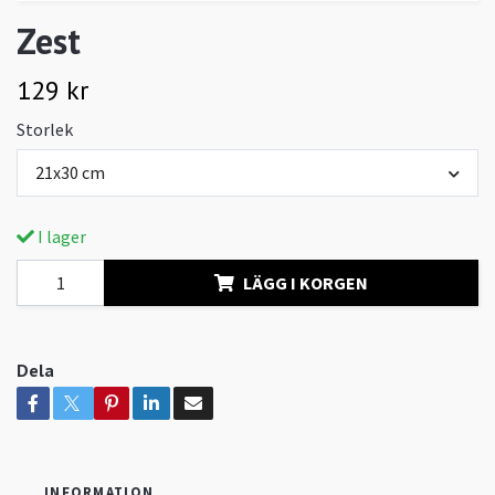
Zest
129 kr
Storlek
21x30 cm
I lager
LÄGG I KORGEN
Dela
INFORMATION