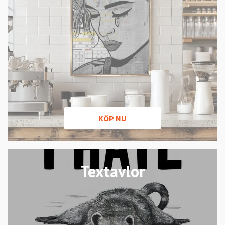
KÖP NU
Textavlor