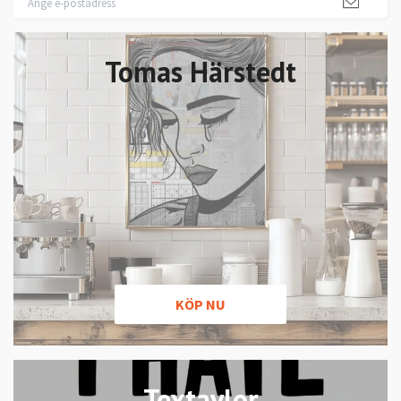
Tomas Härstedt
KÖP NU
Textavlor