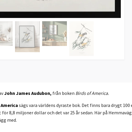
av
John James Audubon
,
från boken
Birds of America.
f America
sägs vara världens dyraste bok. Det finns bara drygt 10
det för 8,8 miljoner dollar och det var 25 år sedan. Här på Hemmavä
vägg med.