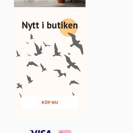
Nytt i butiken
KÖP NU