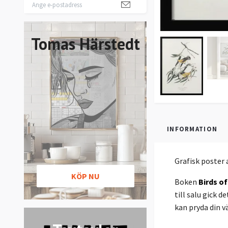
Tomas Härstedt
INFORMATION
Grafisk poster 
KÖP NU
Boken
Birds o
till salu gick 
kan pryda din 