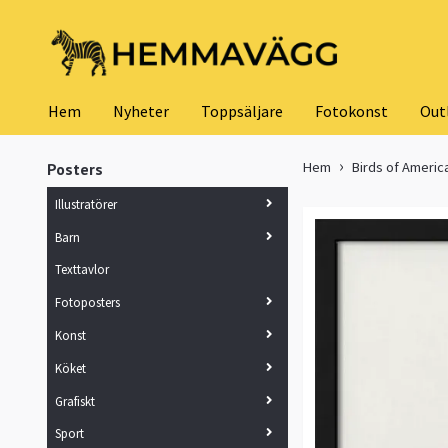
Hem
Nyheter
Toppsäljare
Fotokonst
Out
Hem
Birds of Americ
Posters
Illustratörer
Barn
Texttavlor
Fotoposters
Konst
Köket
Grafiskt
Sport