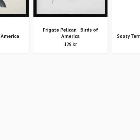
Frigate Pelican - Birds of
f America
America
Sooty Tern
129 kr