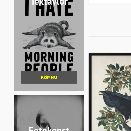
Textavlor
KÖP NU
Fotokonst