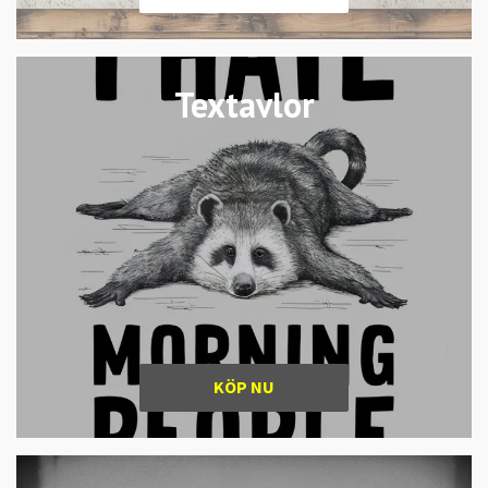
Textavlor
KÖP NU