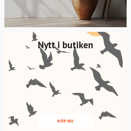
Nytt i butiken
KÖP NU