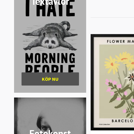
Textavlor
KÖP NU
Fotokonst