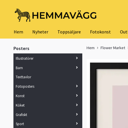
Hem
Nyheter
Toppsäljare
Fotokonst
Out
Hem
Flower Market
Posters
Illustratörer
Barn
Texttavlor
Fotoposters
Konst
Köket
Grafiskt
Sport