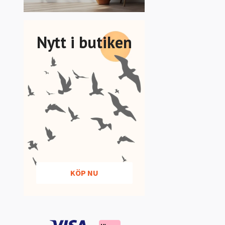
Nytt i butiken
KÖP NU