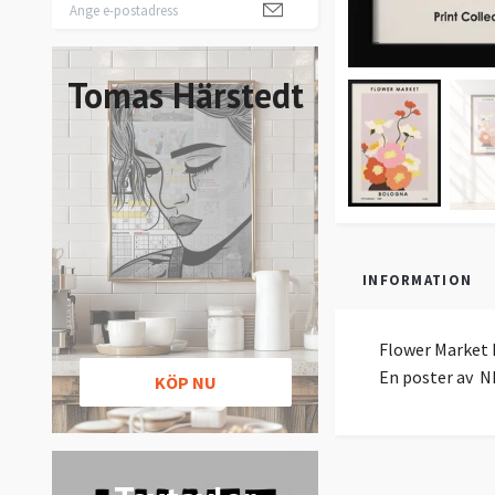
Tomas Härstedt
INFORMATION
Flower Market
En poster av
N
KÖP NU