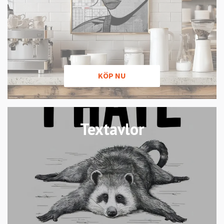
KÖP NU
Textavlor