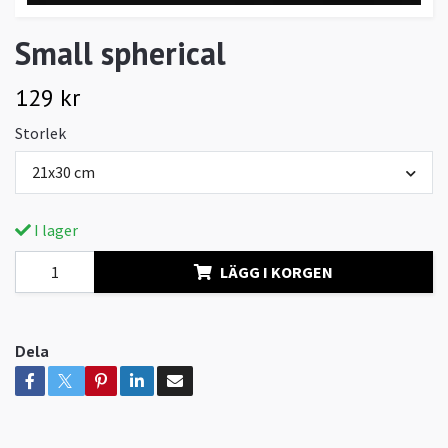
Small spherical
129 kr
Storlek
21x30 cm
I lager
LÄGG I KORGEN
Dela