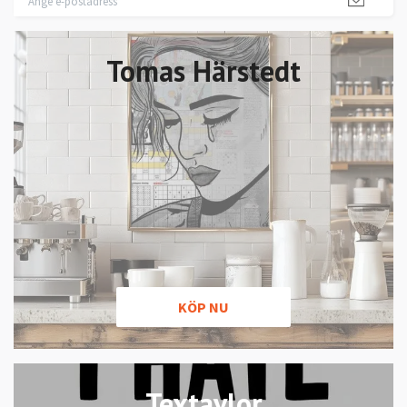
Tomas Härstedt
KÖP NU
Textavlor