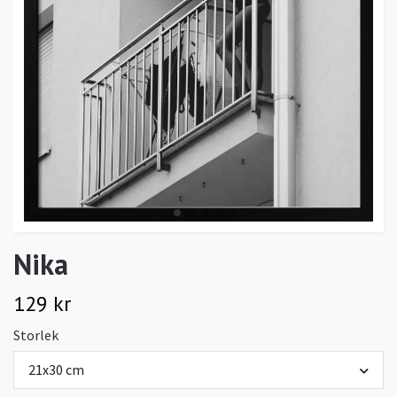
Nika
129 kr
Storlek
21x30 cm