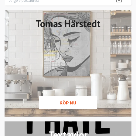
Tomas Härstedt
KÖP NU
Textavlor