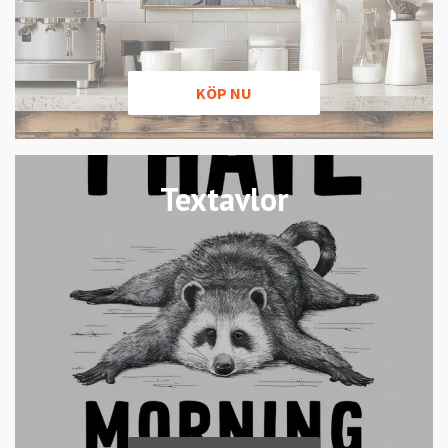
KÖP NU
Textavlor