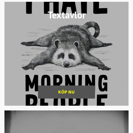
Textavlor
KÖP NU