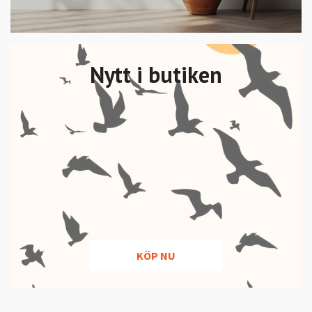
Nytt i butiken
KÖP NU