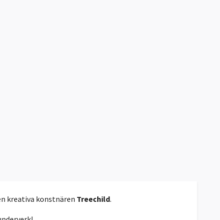
den kreativa konstnären
Treechild
.
underverk!