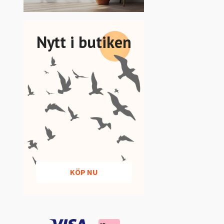
Nytt i butiken
KÖP NU