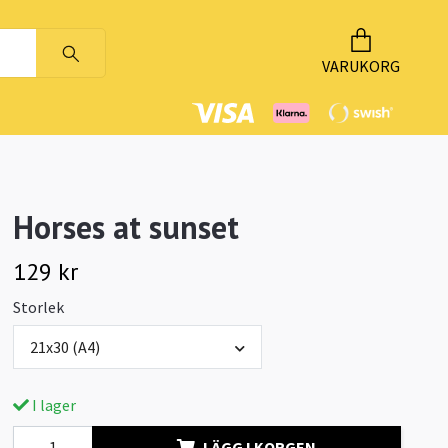
VARUKORG
Horses at sunset
129 kr
Storlek
21x30 (A4)
I lager
LÄGG I KORGEN