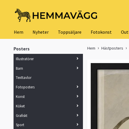
Hem
Nyheter
Toppsäljare
Fotokonst
Out
Hem
Hästposters
Posters
Illustratörer
Barn
Texttavlor
Fotoposters
Konst
Köket
Grafiskt
Sport