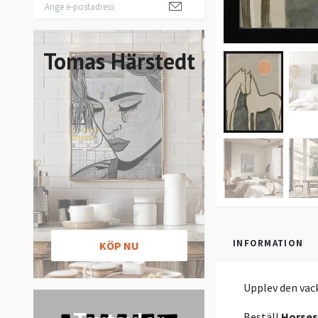
Tomas Härstedt
INFORMATION
KÖP NU
Upplev den vac
Beställ
Horses