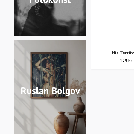
His Territ
129 kr
Ruslan Bolgov