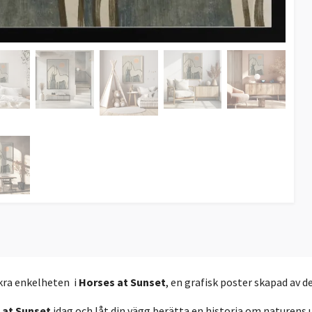
kra enkelheten i
Horses at Sunset
, en grafisk poster skapad av 
 at Sunset
idag och låt din vägg berätta en historia om naturens 