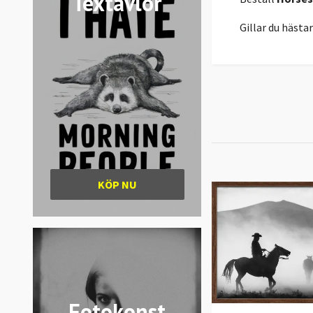
Textavlor
Gillar du hästa
KÖP NU
Fotokonst