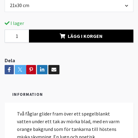
21x30 cm
I lager
LÄGG I KORGEN
Dela
INFORMATION
Två fåglar glider fram över ett spegelblankt
vatten under ett tak av mörka blad, med en varm
orange bakgrund som för tankarna till höstens
mjuka skymning. En lugn och poetisk