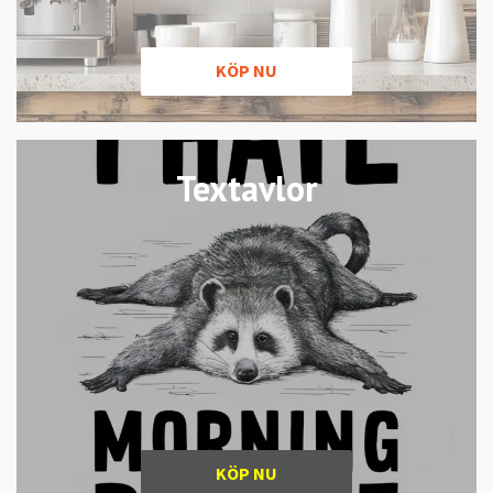
KÖP NU
Textavlor
KÖP NU