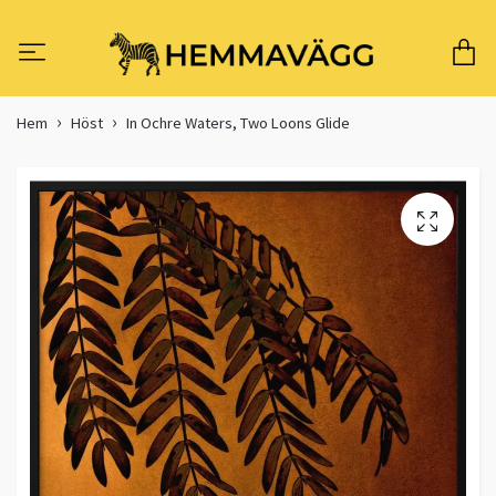
Hem
Höst
In Ochre Waters, Two Loons Glide