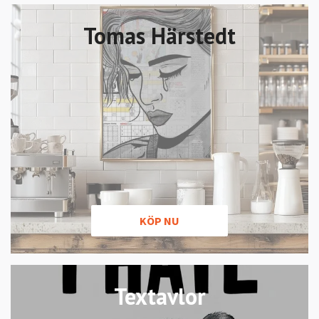
Tomas Härstedt
KÖP NU
Textavlor