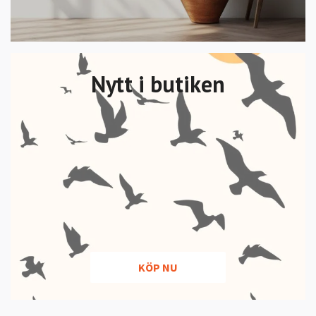
Nytt i butiken
KÖP NU