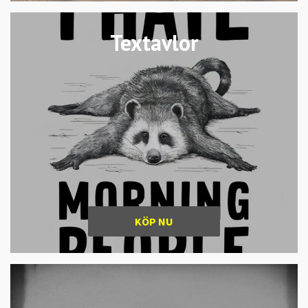
Textavlor
KÖP NU