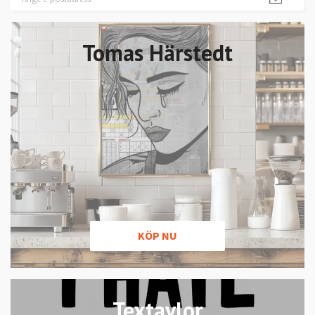
Tomas Härstedt
KÖP NU
Textavlor