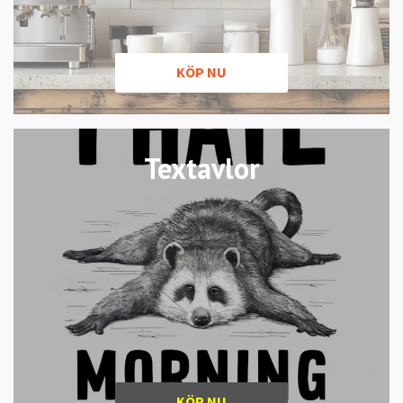
KÖP NU
Textavlor
KÖP NU