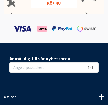
KÖP NU
Anmäl dig till vår nyhetsbrev
Om oss