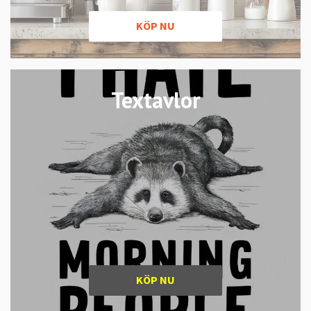
KÖP NU
Textavlor
KÖP NU