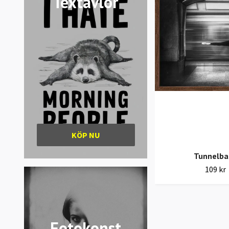
Textavlor
KÖP NU
Tunnelba
109 kr
Fotokonst