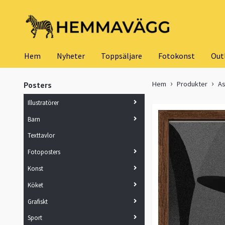
Hem
Nyheter
Toppsäljare
Fotokonst
Out
Hem
Produkter
As
Posters
Illustratörer
Barn
Texttavlor
Fotoposters
Konst
Köket
Grafiskt
Sport