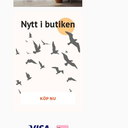
Nytt i butiken
KÖP NU