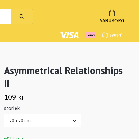
VARUKORG
Asymmetrical Relationships
II
109 kr
storlek
20 x 20 cm
I lager