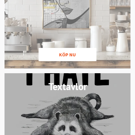
KÖP NU
Textavlor