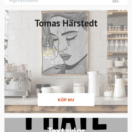
Tomas Härstedt
KÖP NU
Textavlor