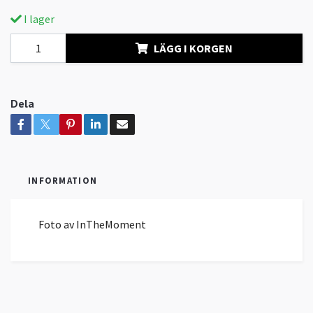
I lager
LÄGG I KORGEN
Dela
INFORMATION
Foto av InTheMoment