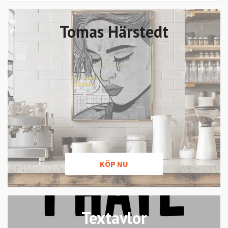
Tomas Härstedt
KÖP NU
Textavlor