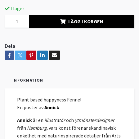
I lager
LÄGG I KORGEN
Dela
INFORMATION
Plant based happyness Fennel
En poster av
Annick
Annick
är en
illustratör
och
ytmönsterdesigner
från
Hamburg
, vars konst förenar skandinavisk
enkelhet med naturinspirerade detaljer från Arts