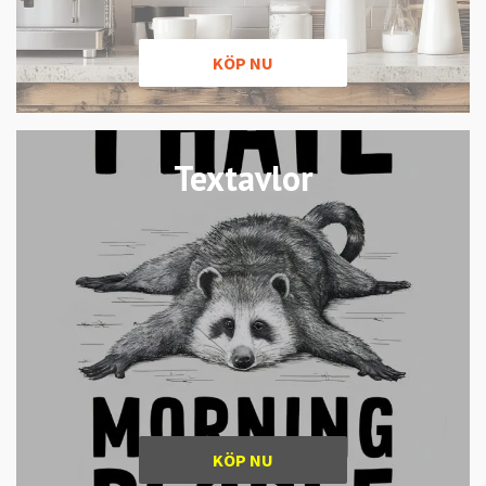
KÖP NU
Textavlor
KÖP NU