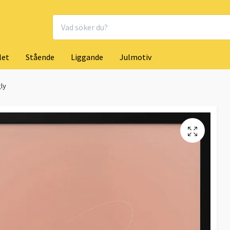
let
Stående
Liggande
Julmotiv
ly