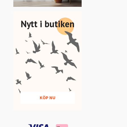
Nytt i butiken
KÖP NU