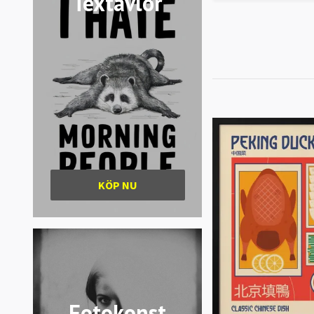
Textavlor
KÖP NU
Fotokonst