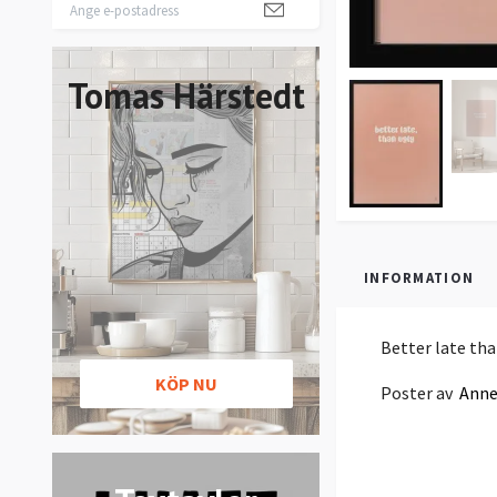
Tomas Härstedt
INFORMATION
Better late tha
KÖP NU
Poster av
Anne