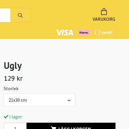
VARUKORG
Ugly
129 kr
Storlek
21x30 cm
I lager
LÄGG I KORGEN