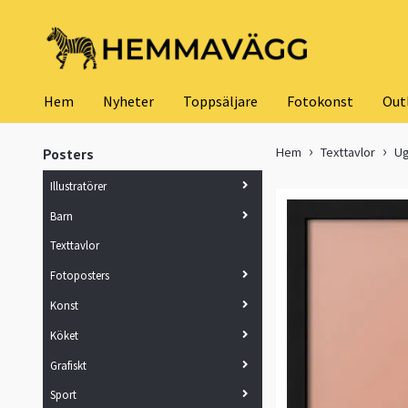
Hem
Nyheter
Toppsäljare
Fotokonst
Out
Hem
Texttavlor
Ug
Posters
Illustratörer
Barn
Texttavlor
Fotoposters
Konst
Köket
Grafiskt
Sport