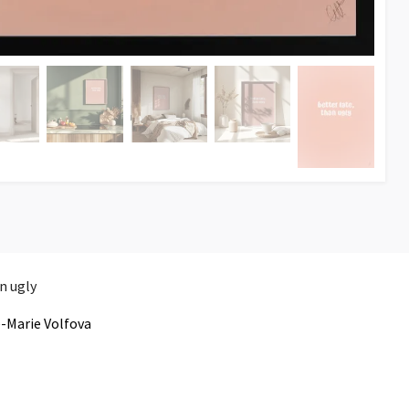
n ugly
-Marie Volfova