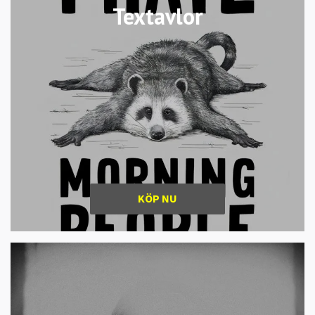
Textavlor
KÖP NU