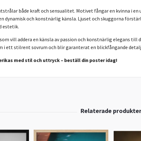
strålar både kraft och sensualitet. Motivet fångar en kvinna i en
n dynamisk och konstnärlig känsla. Ljuset och skuggorna förstärker
d estetik.
 som vill addera en känsla av passion och konstnärlig elegans till 
i ett stilrent sovrum och blir garanterat en blickfångande detalj
erikas med stil och uttryck – beställ din poster idag!