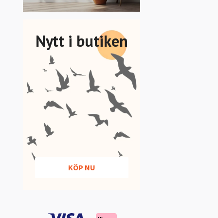
Nytt i butiken
KÖP NU