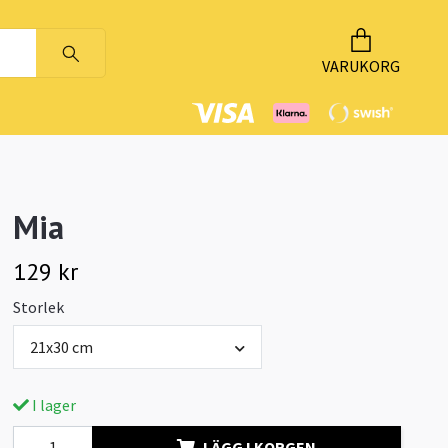
VARUKORG
Mia
129 kr
Storlek
21x30 cm
I lager
LÄGG I KORGEN