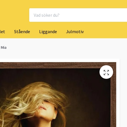
let
Stående
Liggande
Julmotiv
Mia