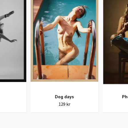
Dog days
Ph
129 kr