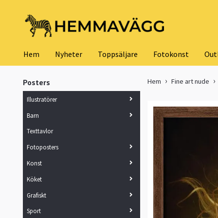
Hem
Nyheter
Toppsäljare
Fotokonst
Out
Hem
Fine art nude
Posters
Illustratörer
Barn
Texttavlor
Fotoposters
Konst
Köket
Grafiskt
Sport