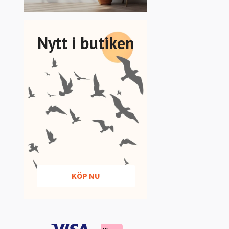
Nytt i butiken
KÖP NU