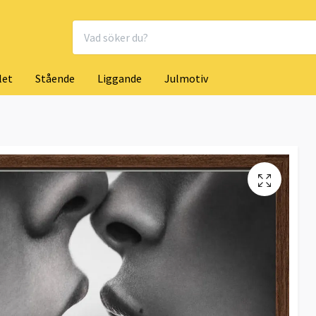
let
Stående
Liggande
Julmotiv