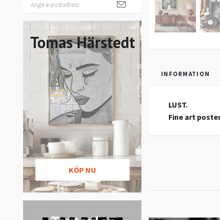
Tomas Härstedt
INFORMATION
LUST.
Fine art poste
KÖP NU