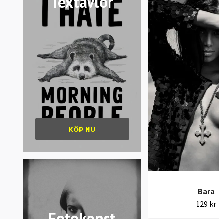
Textavlor
KÖP NU
Bara
129 kr
Fotokonst