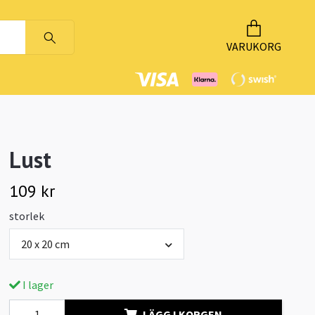
VARUKORG
Lust
109 kr
storlek
20 x 20 cm
I lager
LÄGG I KORGEN