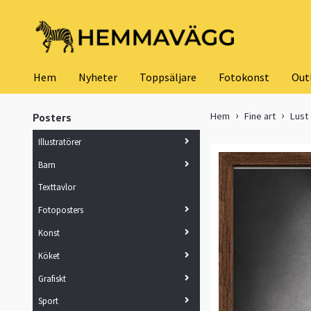
Hem
Nyheter
Toppsäljare
Fotokonst
Out
Hem
Fine art
Lust
Posters
Illustratörer
Barn
Texttavlor
Fotoposters
Konst
Köket
Grafiskt
Sport