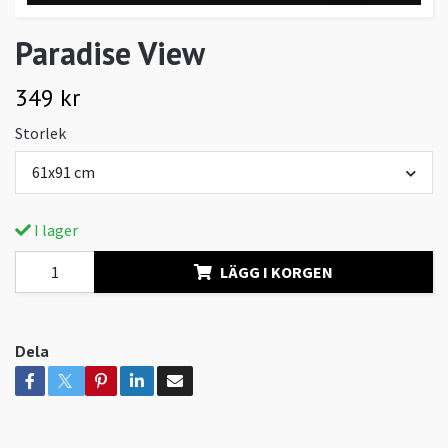
Paradise View
349 kr
Storlek
61x91 cm
I lager
LÄGG I KORGEN
Dela