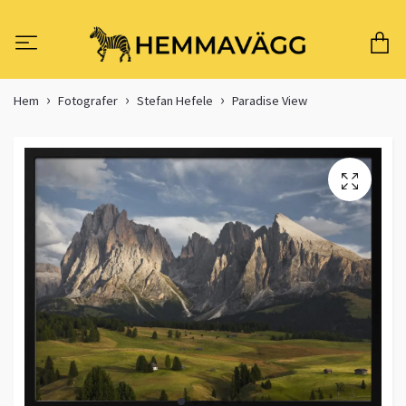
Hem
Fotografer
Stefan Hefele
Paradise View