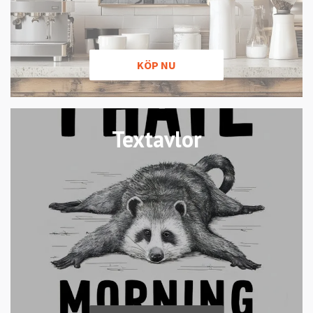
KÖP NU
Textavlor