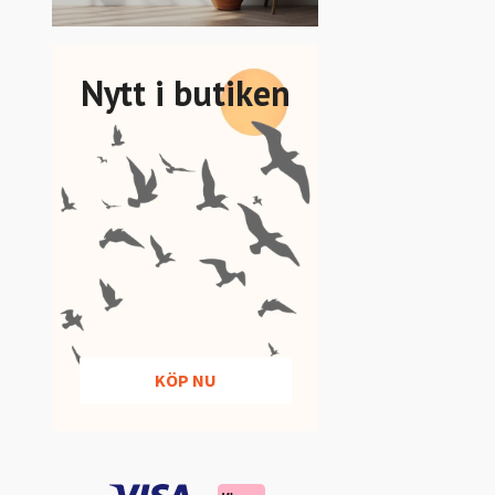
Nytt i butiken
KÖP NU