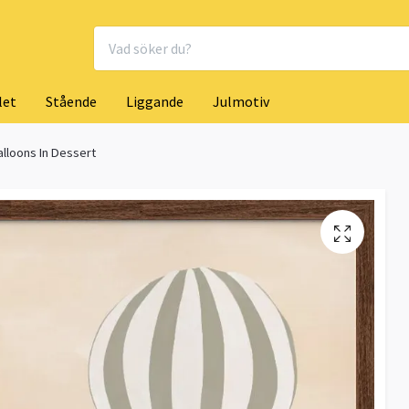
let
Stående
Liggande
Julmotiv
alloons In Dessert