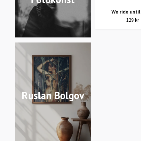
We ride unti
129 kr
Ruslan Bolgov