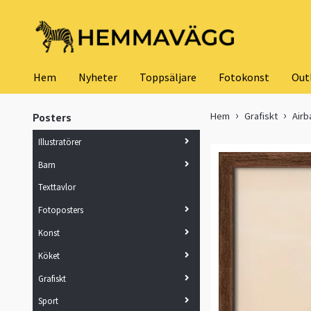
Hem
Nyheter
Toppsäljare
Fotokonst
Out
Hem
Grafiskt
Airb
Posters
Illustratörer
Barn
Texttavlor
Fotoposters
Konst
Köket
Grafiskt
Sport