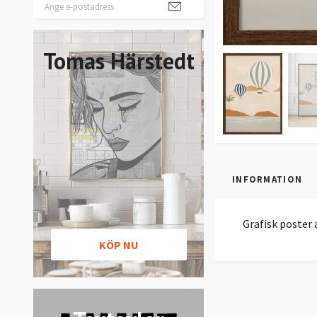
Tomas Härstedt
INFORMATION
Grafisk poster 
KÖP NU