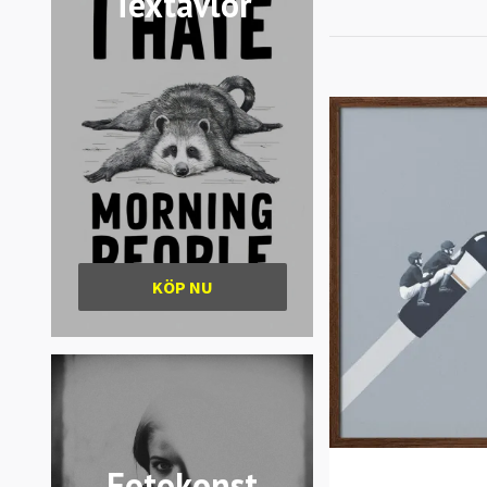
Textavlor
KÖP NU
Fotokonst