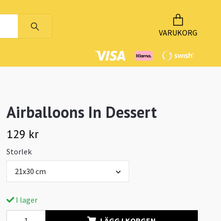
VARUKORG
Airballoons In Dessert
129 kr
Storlek
21x30 cm
I lager
LÄGG I KORGEN