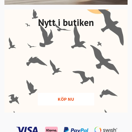
Nytt i butiken
KÖP NU