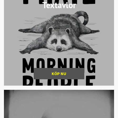
Textavlor
KÖP NU