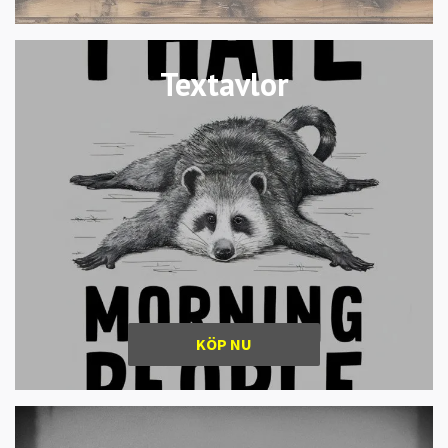
Textavlor
KÖP NU