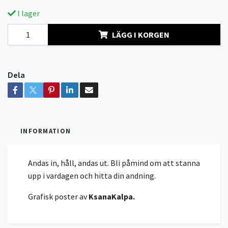
I lager
LÄGG I KORGEN
Dela
INFORMATION
Andas in, håll, andas ut. Bli påmind om att stanna
upp i vardagen och hitta din andning.
Grafisk poster av
KsanaKalpa
.