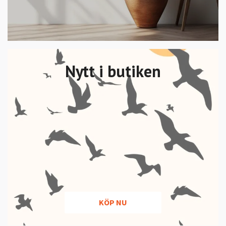
Nytt i butiken
KÖP NU