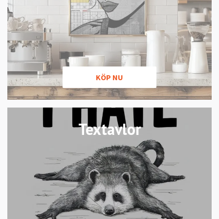
KÖP NU
Textavlor