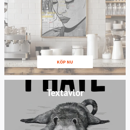
KÖP NU
Textavlor