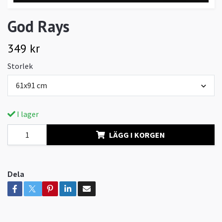
God Rays
349 kr
Storlek
61x91 cm
I lager
LÄGG I KORGEN
Dela