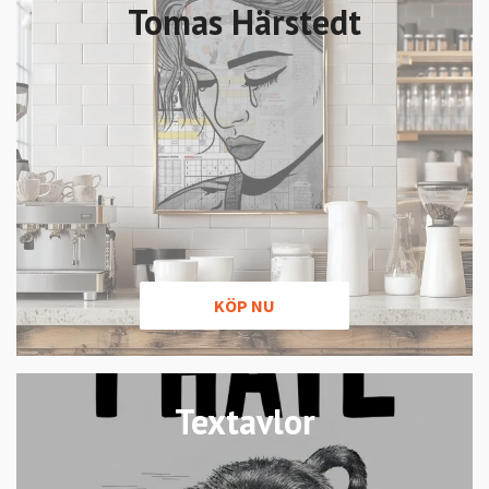
Tomas Härstedt
KÖP NU
Textavlor