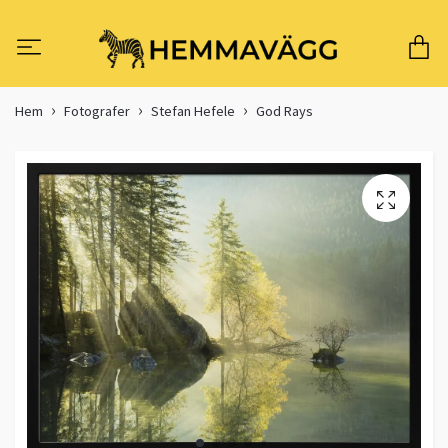
Hem
Fotografer
Stefan Hefele
God Rays