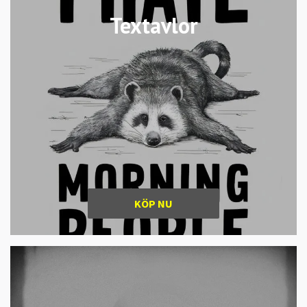
Textavlor
KÖP NU