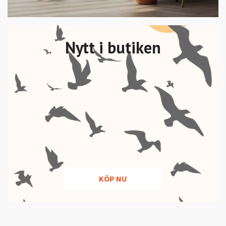
Nytt i butiken
KÖP NU